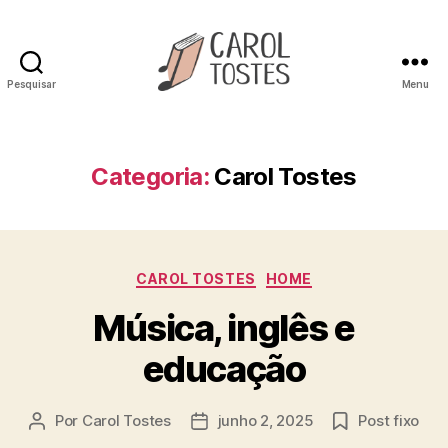
Pesquisar
Menu
Carol
Tostes
Categoria:
Carol Tostes
Categorias
CAROL TOSTES
HOME
Música, inglês e
educação
Por
Carol Tostes
junho 2, 2025
Post fixo
Autor
Data
do
de